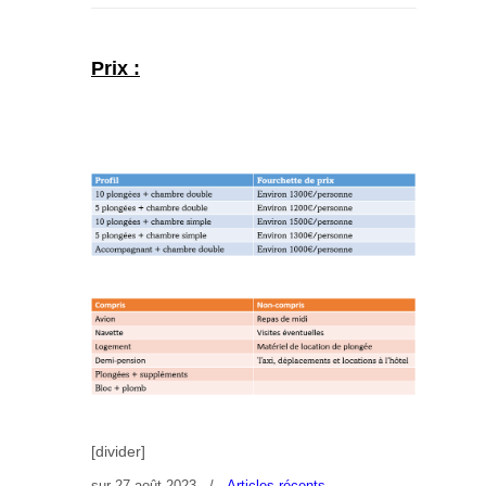
Prix :
[divider]
sur
27 août 2023
/
Articles récents