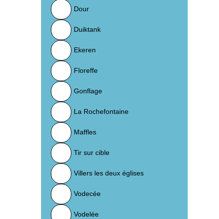
Dour
Duiktank
Ekeren
Floreffe
Gonflage
La Rochefontaine
Maffles
Tir sur cible
Villers les deux églises
Vodecée
Vodelée