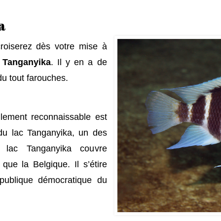
a
roiserez dès votre mise à
 Tanganyika
. Il y en a de
u tout farouches.
ilement reconnaissable est
e du lac Tanganyika, un des
e lac Tanganyika couvre
ue la Belgique. Il s’étire
publique démocratique du